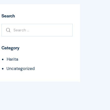
Search
Category
Harita
Uncategorized