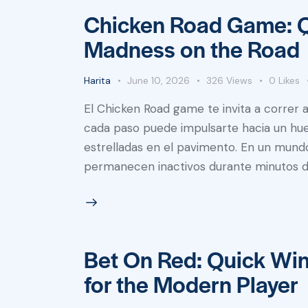
Chicken Road Game: Qu
Madness on the Road
Harita
June 10, 2026
326
Views
0
Likes
El Chicken Road game te invita a correr a
cada paso puede impulsarte hacia un hu
estrelladas en el pavimento. En un mundo
permanecen inactivos durante minutos de 
Bet On Red: Quick Wi
for the Modern Player