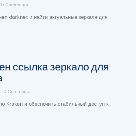
0
Comments
aken darknet и найти актуальные зеркала для
кен ссылка зеркало для
а
0
Comments
ало Kraken и обеспечить стабильный доступ к