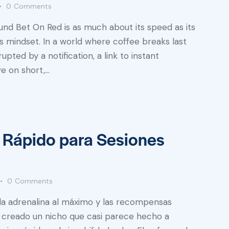
0
Comments
nd Bet On Red is as much about its speed as its
r’s mindset. In a world where coffee breaks last
ted by a notification, a link to instant
ive on short,…
 Rápido para Sesiones
0
Comments
a adrenalina al máximo y las recompensas
 creado un nicho que casi parece hecho a