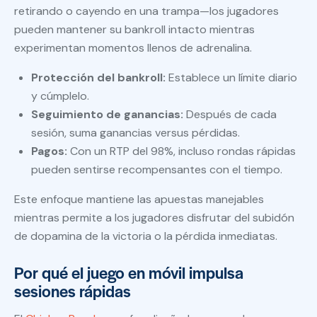
retirando o cayendo en una trampa—los jugadores
pueden mantener su bankroll intacto mientras
experimentan momentos llenos de adrenalina.
Protección del bankroll:
Establece un límite diario
y cúmplelo.
Seguimiento de ganancias:
Después de cada
sesión, suma ganancias versus pérdidas.
Pagos:
Con un RTP del 98%, incluso rondas rápidas
pueden sentirse recompensantes con el tiempo.
Este enfoque mantiene las apuestas manejables
mientras permite a los jugadores disfrutar del subidón
de dopamina de la victoria o la pérdida inmediatas.
Por qué el juego en móvil impulsa
sesiones rápidas