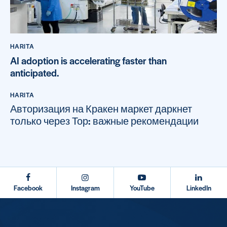
HARITA
AI adoption is accelerating faster than
anticipated.
HARITA
Авторизация на Кракен маркет даркнет
только через Тор: важные рекомендации
Facebook
Instagram
YouTube
LinkedIn