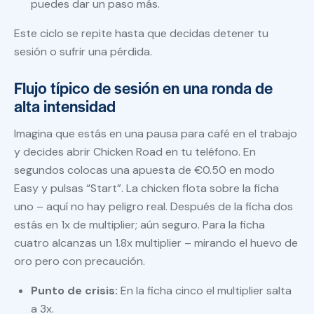
puedes dar un paso más.
Este ciclo se repite hasta que decidas detener tu
sesión o sufrir una pérdida.
Flujo típico de sesión en una ronda de
alta intensidad
Imagina que estás en una pausa para café en el trabajo
y decides abrir Chicken Road en tu teléfono. En
segundos colocas una apuesta de €0.50 en modo
Easy y pulsas “Start”. La chicken flota sobre la ficha
uno – aquí no hay peligro real. Después de la ficha dos
estás en 1x de multiplier; aún seguro. Para la ficha
cuatro alcanzas un 1.8x multiplier – mirando el huevo de
oro pero con precaución.
Punto de crisis:
En la ficha cinco el multiplier salta
a 3x.