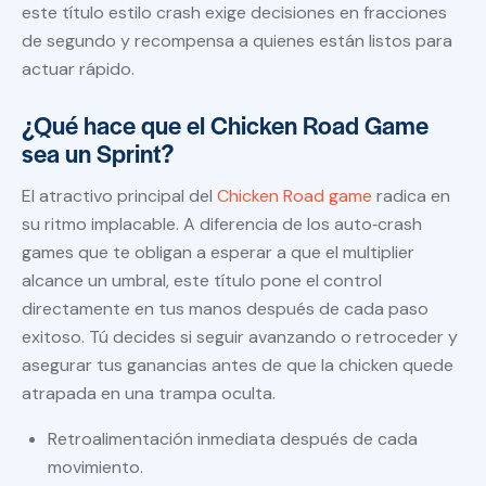
este título estilo crash exige decisiones en fracciones
de segundo y recompensa a quienes están listos para
actuar rápido.
¿Qué hace que el Chicken Road Game
sea un Sprint?
El atractivo principal del
Chicken Road game
radica en
su ritmo implacable. A diferencia de los auto‑crash
games que te obligan a esperar a que el multiplier
alcance un umbral, este título pone el control
directamente en tus manos después de cada paso
exitoso. Tú decides si seguir avanzando o retroceder y
asegurar tus ganancias antes de que la chicken quede
atrapada en una trampa oculta.
Retroalimentación inmediata después de cada
movimiento.