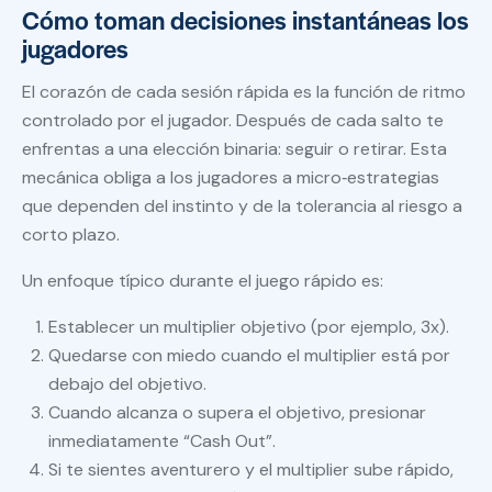
Cómo toman decisiones instantáneas los
jugadores
El corazón de cada sesión rápida es la función de ritmo
controlado por el jugador. Después de cada salto te
enfrentas a una elección binaria: seguir o retirar. Esta
mecánica obliga a los jugadores a micro‑estrategias
que dependen del instinto y de la tolerancia al riesgo a
corto plazo.
Un enfoque típico durante el juego rápido es:
Establecer un multiplier objetivo (por ejemplo, 3x).
Quedarse con miedo cuando el multiplier está por
debajo del objetivo.
Cuando alcanza o supera el objetivo, presionar
inmediatamente “Cash Out”.
Si te sientes aventurero y el multiplier sube rápido,