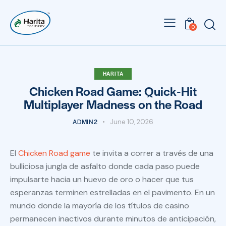
0
HARITA
Chicken Road Game: Quick‑Hit
Multiplayer Madness on the Road
ADMIN2
June 10, 2026
El
Chicken Road game
te invita a correr a través de una
bulliciosa jungla de asfalto donde cada paso puede
impulsarte hacia un huevo de oro o hacer que tus
esperanzas terminen estrelladas en el pavimento. En un
mundo donde la mayoría de los títulos de casino
permanecen inactivos durante minutos de anticipación,