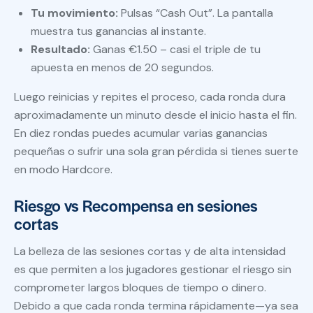
Tu movimiento:
Pulsas “Cash Out”. La pantalla
muestra tus ganancias al instante.
Resultado:
Ganas €1.50 – casi el triple de tu
apuesta en menos de 20 segundos.
Luego reinicias y repites el proceso, cada ronda dura
aproximadamente un minuto desde el inicio hasta el fin.
En diez rondas puedes acumular varias ganancias
pequeñas o sufrir una sola gran pérdida si tienes suerte
en modo Hardcore.
Riesgo vs Recompensa en sesiones
cortas
La belleza de las sesiones cortas y de alta intensidad
es que permiten a los jugadores gestionar el riesgo sin
comprometer largos bloques de tiempo o dinero.
Debido a que cada ronda termina rápidamente—ya sea