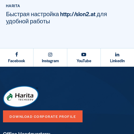
HARITA
Быстрая настройка http://slon2.at для
удобной работы
Facebook
Instagram
YouTube
LinkedIn
DOWNLOAD CORPORATE PROFILE
Office Headquarters: