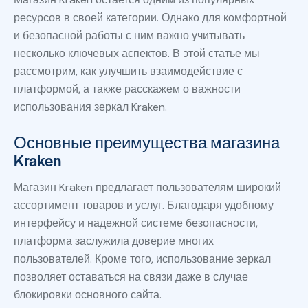
ресурсов в своей категории. Однако для комфортной
и безопасной работы с ним важно учитывать
несколько ключевых аспектов. В этой статье мы
рассмотрим, как улучшить взаимодействие с
платформой, а также расскажем о важности
использования зеркал Kraken.
Основные преимущества магазина
Kraken
Магазин Kraken предлагает пользователям широкий
ассортимент товаров и услуг. Благодаря удобному
интерфейсу и надежной системе безопасности,
платформа заслужила доверие многих
пользователей. Кроме того, использование зеркал
позволяет оставаться на связи даже в случае
блокировки основного сайта.