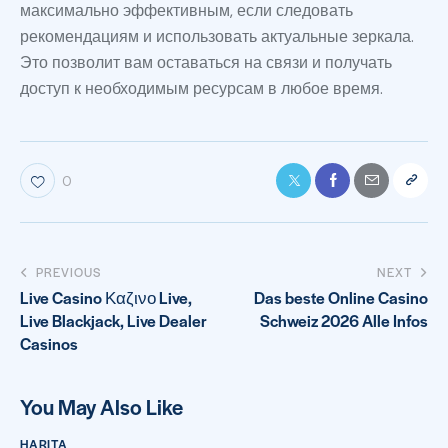
максимально эффективным, если следовать
рекомендациям и использовать актуальные зеркала.
Это позволит вам оставаться на связи и получать
доступ к необходимым ресурсам в любое время.
0
PREVIOUS
NEXT
Live Casino Καζινο Live,
Das beste Online Casino
Live Blackjack, Live Dealer
Schweiz 2026 Alle Infos
Casinos
You May Also Like
HARITA