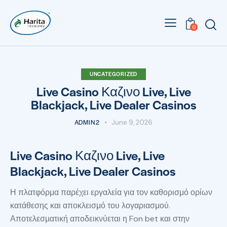
0
UNCATEGORIZED
Live Casino Καζινο Live, Live
Blackjack, Live Dealer Casinos
ADMIN2
June 9, 2026
Live Casino Καζινο Live, Live
Blackjack, Live Dealer Casinos
Η πλατφόρμα παρέχει εργαλεία για τον καθορισμό ορίων
κατάθεσης και αποκλεισμό του λογαριασμού.
Αποτελεσματική αποδεικνύεται η Fon bet και στην