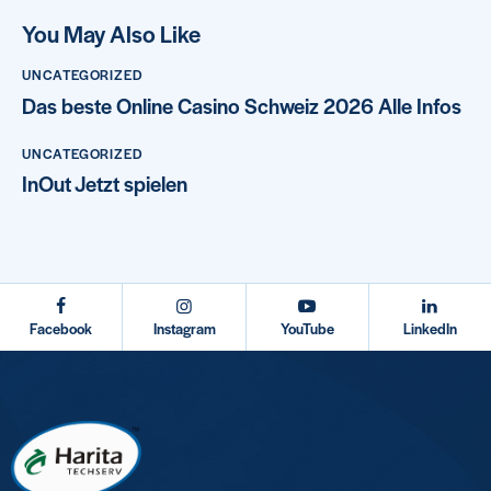
You May Also Like
UNCATEGORIZED
Das beste Online Casino Schweiz 2026 Alle Infos
UNCATEGORIZED
InOut Jetzt spielen
Facebook
Instagram
YouTube
LinkedIn