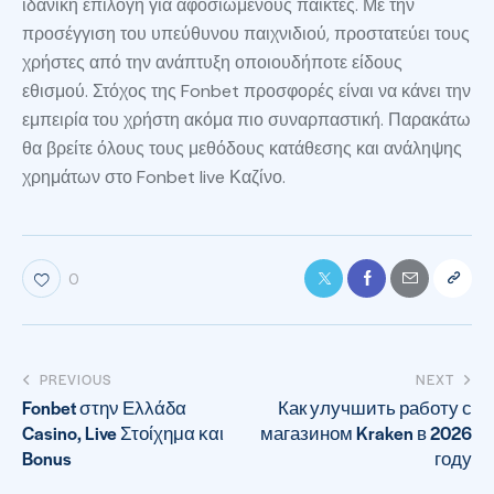
ιδανική επιλογή για αφοσιωμένους παίκτες. Με την
προσέγγιση του υπεύθυνου παιχνιδιού, προστατεύει τους
χρήστες από την ανάπτυξη οποιουδήποτε είδους
εθισμού. Στόχος της Fonbet προσφορές είναι να κάνει την
εμπειρία του χρήστη ακόμα πιο συναρπαστική. Παρακάτω
θα βρείτε όλους τους μεθόδους κατάθεσης και ανάληψης
χρημάτων στο Fonbet live Καζίνο.
0
PREVIOUS
NEXT
Fonbet στην Ελλάδα
Как улучшить работу с
Casino, Live Στοίχημα και
магазином Kraken в 2026
Bonus
году