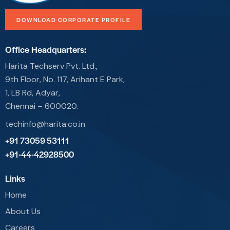
DOWNLOAD CORPORATE PROFILE
Office Headquarters:
Harita Techserv Pvt. Ltd.,
9th Floor, No. 117, Arihant E Park,
1, LB Rd, Adyar,
Chennai – 600020.
techinfo@harita.co.in
+91 73059 53111
+91-44-42928500
Links
Home
About Us
Careers