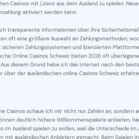
olchen Casinos mit Lizenz aus dem Ausland zu spielen. Neue
nzahlung aktiviert werden kann.
zlich transparente Informationen über ihre Sicherheits
ieten oft eine größere Auswahl an Zahlungsmethoden, w
it sicheren Zahlungssystemen und lizenzierten Plattform
ische Online Casinos Schweiz bieten 2026 oft überlegen
. Aus diesem Grund habe ich das Internet nach den beste
mehr über der ausländischen online Casinos Schweiz erfah
e Casinos schaue ich mir nicht nur Zahlen an, sondern auc
 können deutlich höhere Willkommenspakete anbieten, häu
no im Ausland spielen zu wollen, weil die Unterschiede im 
n mit ausländischen Anbietern gemacht. Beim Spielen in 