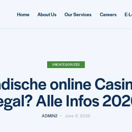
Home
About Us
Our Services
Careers
E-L
UNCATEGORIZED
ndische online Casi
egal? Alle Infos 20
ADMIN2
June 9, 2026