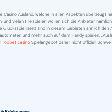
line Casino Ausland, welche in allen Aspekten überzeugt
ni und vielen Freispielen wollen sich die Anbieter näm
ne Glücksspiellizenz sind in diesem Gebieten ähnlich d
elautomaten und mehr auch auf dem Handy spielen. „Ausl
hr
roobet casino
Spielangebot daher nicht offiziell Schwei
t & Erfahrungen