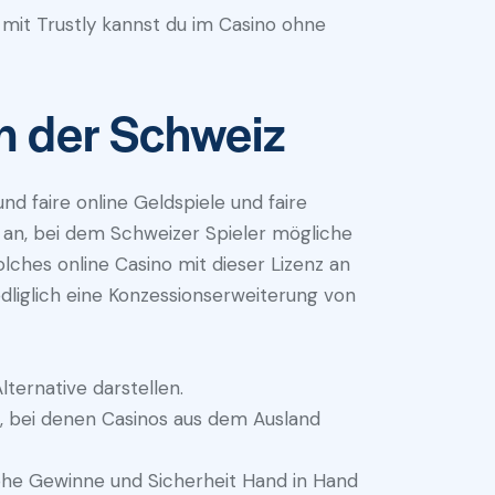
no mit Trustly kannst du im Casino ohne
in der Schweiz
nd faire online Geldspiele und faire
 an, bei dem Schweizer Spieler mögliche
ches online Casino mit dieser Lizenz an
edliglich eine Konzessionserweiterung von
ternative darstellen.
n, bei denen Casinos aus dem Ausland
hohe Gewinne und Sicherheit Hand in Hand