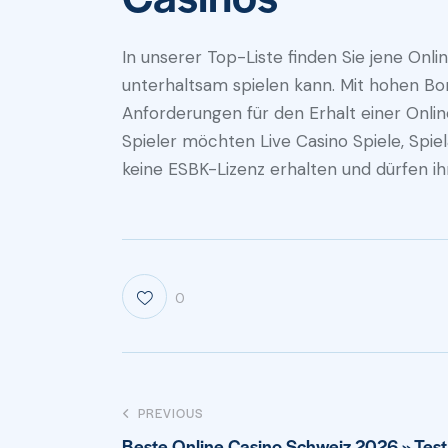
In unserer Top-Liste finden Sie jene On
unterhaltsam spielen kann. Mit hohen Bo
Anforderungen für den Erhalt einer Onli
Spieler möchten Live Casino Spiele, Spi
keine ESBK-Lizenz erhalten und dürfen i
0
PREVIOUS
Beste Online Casino Schweiz 2026 » Tes