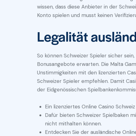
wissen, dass diese Anbieter in der Schweiz
Konto spielen und musst keinen Verifizie
Legalität auslän
So können Schweizer Spieler sicher sein, 
Bonusangebote erwarten. Die Malta Gamin
Unstimmigkeiten mit den lizenzierten Cas
Schweizer Spieler empfehlen. Damit Casin
der Eidgenössischen Spielbankenkommiss
Ein lizenziertes Online Casino Schwei
Dafür bieten Schweizer Spielbaken mit
nicht mithalten können.
Entdecken Sie der ausländische Onlin