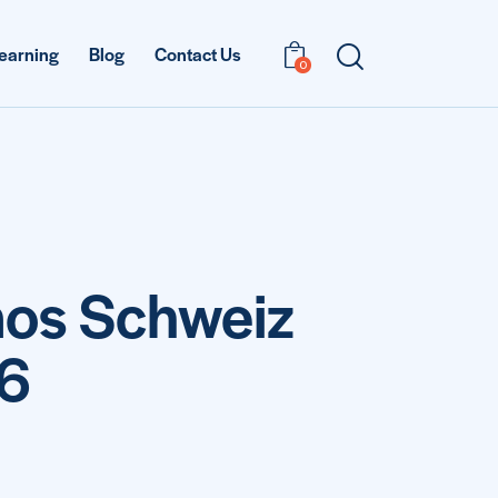
earning
Blog
Contact Us
0
nos Schweiz
26