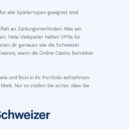
ür alle Spielertypen geeignet sind.
elfalt an Zahlungsmethoden. Was ein
n. Viele Vielspieler halten VPNs für
ieten dir genauso wie die Schweizer
 Casinos, wenn die Online Casino Betreiber
ele und Boni in ihr Portfolio aufnehmen.
els. Nur so stellen Sie sicher, dass Sie
Schweizer