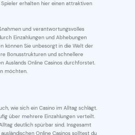
 Spieler erhalten hier einen attraktiven
maßnahmen und verantwortungsvolles
odurch Einzahlungen und Abhebungen
en können Sie unbesorgt in die Welt der
ere Bonusstrukturen und schnellere
n Auslands Online Casinos durchforstet.
ren möchten.
h, wie sich ein Casino im Alltag schlägt.
fig über mehrere Einzahlungen verteilt.
Alltag deutlich spürbar sind. Insgesamt
ausländischen Online Casinos solltest du