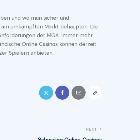
 haben und wo man sicher und
lich am umkämpften Markt behaupten. Die
en Anforderungen der MGA. Immer mehr
ändische Online Casinos können derzeit
zer Spielern anbieten.
NEXT
Schweizer Online-Casinos