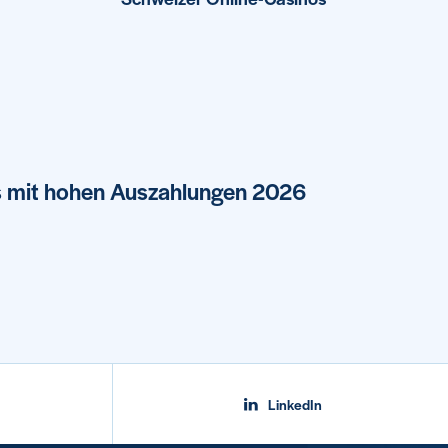
s mit hohen Auszahlungen 2026
LinkedIn