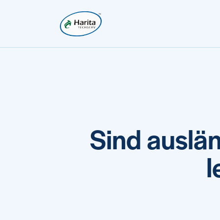
Sind auslä
l