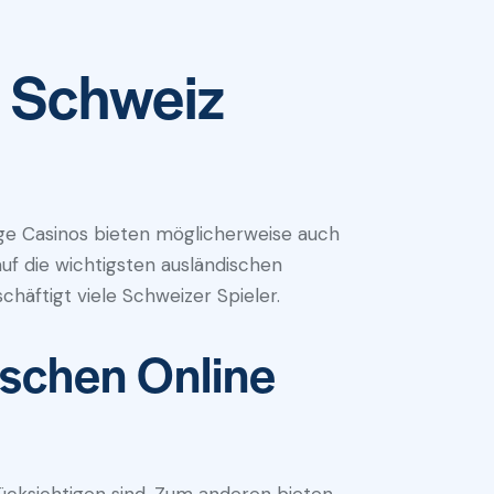
s Schweiz
ige Casinos bieten möglicherweise auch
uf die wichtigsten ausländischen
chäftigt viele Schweizer Spieler.
schen Online
rücksichtigen sind. Zum anderen bieten