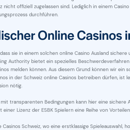
 nicht offiziell zugelassen sind. Lediglich in einem Casi
rungsprozess durchführen.
discher Online Casinos 
dass sie in einem solchen online Casino Ausland sichere u
g Authority bietet ein spezielles Beschwerdeverfahren
inos melden können. Aus diesem Grund können wir ein sol
os in der Schweiz online Casinos betreiben dürfen, ist l
ion nötig.
z mit transparenten Bedingungen kann hier eine sichere Al
 einer Lizenz der ESBK Spielern eine Reihe von Vorteile
e Casinos Schweiz, wo eine erstklassige Spieleauswahl, 