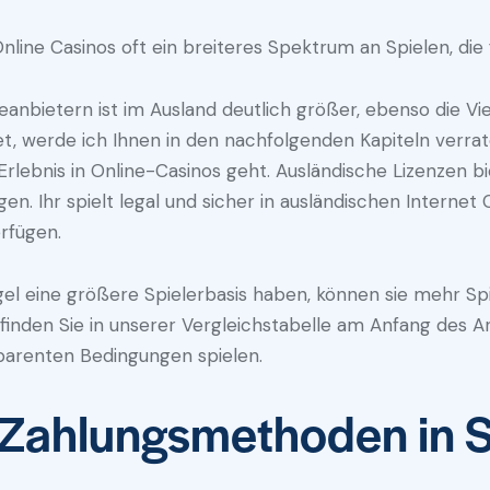
ine Casinos oft ein breiteres Spektrum an Spielen, die f
eanbietern ist im Ausland deutlich größer, ebenso die Vi
t, werde ich Ihnen in den nachfolgenden Kapiteln verrate
rlebnis in Online-Casinos geht. Ausländische Lizenzen b
gen. Ihr spielt legal und sicher in ausländischen Internet
rfügen.
gel eine größere Spielerbasis haben, können sie mehr Spi
inden Sie in unserer Vergleichstabelle am Anfang des Artik
sparenten Bedingungen spielen.
n Zahlungsmethoden in 