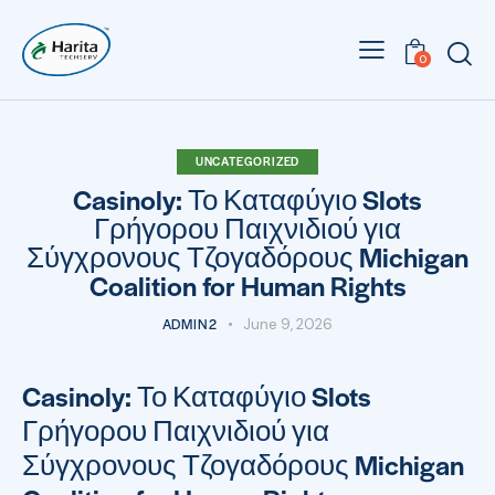
0
UNCATEGORIZED
Casinoly: Το Καταφύγιο Slots
Γρήγορου Παιχνιδιού για
Σύγχρονους Τζογαδόρους Michigan
Coalition for Human Rights
ADMIN2
June 9, 2026
Casinoly: Το Καταφύγιο Slots
Γρήγορου Παιχνιδιού για
Σύγχρονους Τζογαδόρους Michigan