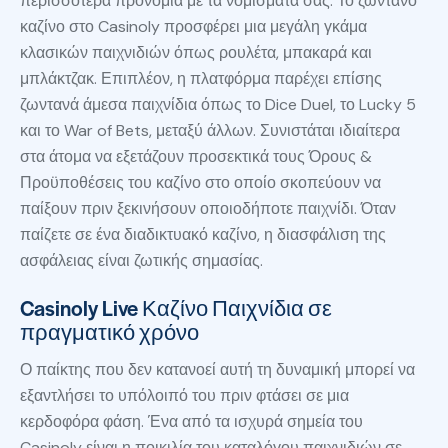
περισσότερα προνόμια με τα νομίσματά σας. Το ζωντανό
καζίνο στο Casinoly προσφέρει μια μεγάλη γκάμα
κλασικών παιχνιδιών όπως ρουλέτα, μπακαρά και
μπλάκτζακ. Επιπλέον, η πλατφόρμα παρέχει επίσης
ζωντανά άμεσα παιχνίδια όπως το Dice Duel, το Lucky 5
και το War of Bets, μεταξύ άλλων. Συνιστάται ιδιαίτερα
στα άτομα να εξετάζουν προσεκτικά τους Όρους &
Προϋποθέσεις του καζίνο στο οποίο σκοπεύουν να
παίξουν πριν ξεκινήσουν οποιοδήποτε παιχνίδι. Όταν
παίζετε σε ένα διαδικτυακό καζίνο, η διασφάλιση της
ασφάλειας είναι ζωτικής σημασίας.
Casinoly Live Καζίνο Παιχνίδια σε
πραγματικό χρόνο
Ο παίκτης που δεν κατανοεί αυτή τη δυναμική μπορεί να
εξαντλήσει το υπόλοιπό του πριν φτάσει σε μια
κερδοφόρα φάση. Ένα από τα ισχυρά σημεία του
Casinoly είναι η ποικιλία του καταλόγου παιχνιδιών σε