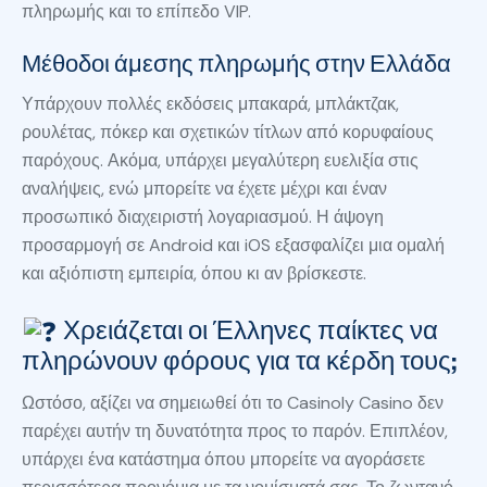
πληρωμής και το επίπεδο VIP.
Μέθοδοι άμεσης πληρωμής στην Ελλάδα
Υπάρχουν πολλές εκδόσεις μπακαρά, μπλάκτζακ,
ρουλέτας, πόκερ και σχετικών τίτλων από κορυφαίους
παρόχους. Ακόμα, υπάρχει μεγαλύτερη ευελιξία στις
αναλήψεις, ενώ μπορείτε να έχετε μέχρι και έναν
προσωπικό διαχειριστή λογαριασμού. Η άψογη
προσαρμογή σε Android και iOS εξασφαλίζει μια ομαλή
και αξιόπιστη εμπειρία, όπου κι αν βρίσκεστε.
Χρειάζεται οι Έλληνες παίκτες να
πληρώνουν φόρους για τα κέρδη τους;
Ωστόσο, αξίζει να σημειωθεί ότι το Casinoly Casino δεν
παρέχει αυτήν τη δυνατότητα προς το παρόν. Επιπλέον,
υπάρχει ένα κατάστημα όπου μπορείτε να αγοράσετε