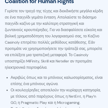
Coalition for Human Rights
Γυρίστε τον τροχό της τύχης και διεκδικήστε μεγάλα κέρδη
σε ένα παιχνίδι γεμάτο ένταση. Απολαύστε το διάσημο
παιχνίδι καζίνο με την καλύτερη στρατηγική και
ζωντανούς κρουπιέρηδες. Για να διασφαλίσετε εύκολη και
βολική χρηματοδότηση του λογαριασμού σας, το Καζίνο
Casinoly επιτρέπει πολλές μεθόδους κατάθεσης. Εάν
προτιμάτε να χρησιμοποιήσετε την τράπεζά σας, μπορείτε
να επιλέξετε μια τραπεζική μεταφορά. Το Casinoly
υποστηρίζει MiFinity, Skrill και Neteller αν προτιμάτε
ηλεκτρονικά πορτοφόλια.
Ακριβώς όπως και το μπόνους καλωσορίσματος, είναι
επίσης ένα μπόνους αγώνα.
Οι κουλοχέρηδες αποτελούν την κυρίαρχη κατηγορία,
με τίτλους από παρόχους όπως η NetEnt, η Play’n
GO, η Pragmatic Play και η Microgaming.