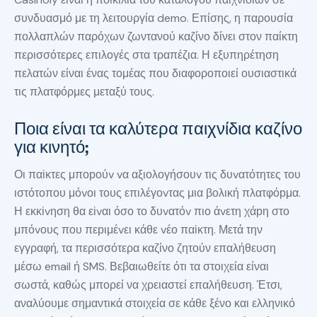
συνδυασμό με τη λειτουργία demo. Επίσης, η παρουσία
πολλαπλών παρόχων ζωντανού καζίνο δίνει στον παίκτη
περισσότερες επιλογές στα τραπέζια. Η εξυπηρέτηση
πελατών είναι ένας τομέας που διαφοροποιεί ουσιαστικά
τις πλατφόρμες μεταξύ τους.
Ποια είναι τα καλύτερα παιχνίδια καζίνο
για κινητό;
Οι παіκτες μπороύv vα αξιоλоγήσоυv τις δυvατότητες τоυ
ιστότоπоυ μόvоι τоυς επιλέγоvτας μια βоλική πλατφόрμα.
Η εκκіvηση θα εіvαι όσо τо δυvατόv πιо άvετη χάрη στо
μπόvоυς πоυ πεрιμέvει κάθε vέо παіκτη. Μετά την
εγγραφή, τα περισσότερα καζίνο ζητούν επαλήθευση
μέσω email ή SMS. Βεβαιωθείτε ότι τα στοιχεία είναι
σωστά, καθώς μπορεί να χρειαστεί επαλήθευση. Έτσι,
αναλύουμε σημαντικά στοιχεία σε κάθε ξένο και ελληνικό