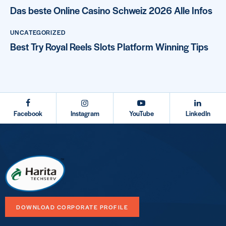
Das beste Online Casino Schweiz 2026 Alle Infos
UNCATEGORIZED
Best Try Royal Reels Slots Platform Winning Tips
Facebook
Instagram
YouTube
LinkedIn
DOWNLOAD CORPORATE PROFILE