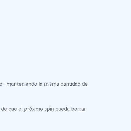
fijo—manteniendo la misma cantidad de
s de que el próximo spin pueda borrar