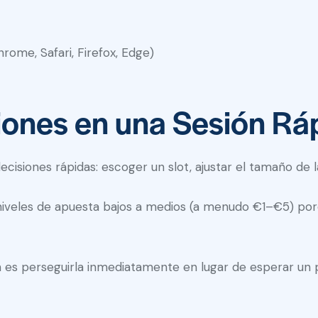
ome, Safari, Firefox, Edge)
siones en una Sesión Rá
ecisiones rápidas: escoger un slot, ajustar el tamaño de l
iveles de apuesta bajos a medios (a menudo €1–€5) por
n es perseguirla inmediatamente en lugar de esperar un