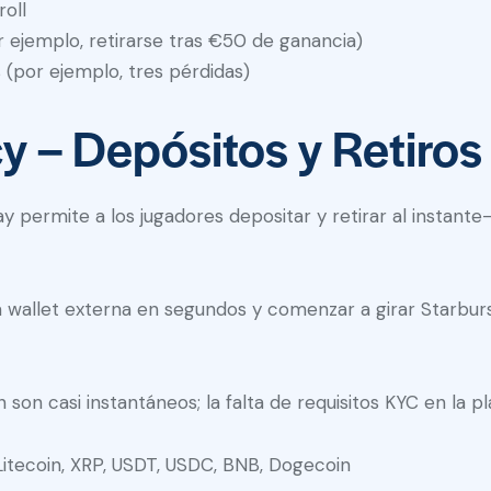
roll
 ejemplo, retirarse tras €50 de ganancia)
 (por ejemplo, tres pérdidas)
y – Depósitos y Retiros
y permite a los jugadores depositar y retirar al instante
wallet externa en segundos y comenzar a girar Starburs
 son casi instantáneos; la falta de requisitos KYC en la 
Litecoin, XRP, USDT, USDC, BNB, Dogecoin