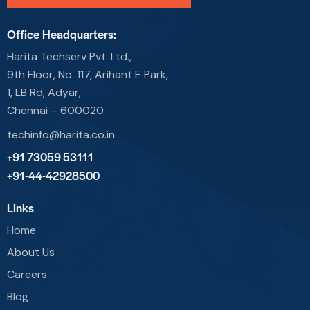
Office Headquarters:
Harita Techserv Pvt. Ltd.,
9th Floor, No. 117, Arihant E Park,
1, LB Rd, Adyar,
Chennai – 600020.
techinfo@harita.co.in
+91 73059 53111
+91-44-42928500
Links
Home
About Us
Careers
Blog