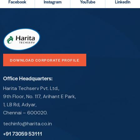
Facebook
Instagram
YouTube
LinkedIn
DOWNLOAD CORPORATE PROFILE
Office Headquarters:
Harita Techserv Pvt. Ltd.,
9th Floor, No. 117, Arihant E Park,
1, LB Rd, Adyar,
Chennai – 600020.
techinfo@harita.co.in
+91 73059 53111