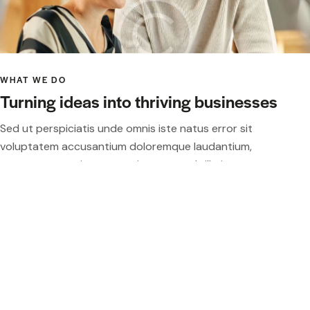
WHAT WE DO
Turning ideas into thriving businesses
Sed ut perspiciatis unde omnis iste natus error sit
voluptatem accusantium doloremque laudantium,
totam rem aperiam, eaque ipsa quae ab illo inventore
veritatis et quasi.
Sed ut perspiciatis unde omnis iste natus error sit
voluptatem accusantium doloremque laudantium,
totam.
ABOUT US