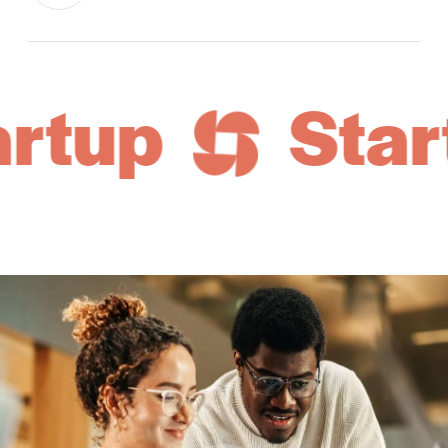
tup
Start