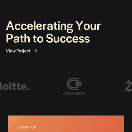
A
c
c
e
l
e
r
a
t
i
n
g
Y
o
u
r
P
a
t
h
t
o
S
u
c
c
e
s
s
View Project
STARTUP