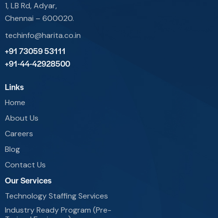
1, LB Rd, Adyar,
Chennai – 600020.
techinfo@harita.co.in
+91 73059 53111
+91-44-42928500
Links
Home
About Us
Careers
Blog
Contact Us
Our Services
Technology Staffing Services
Industry Ready Program (Pre-