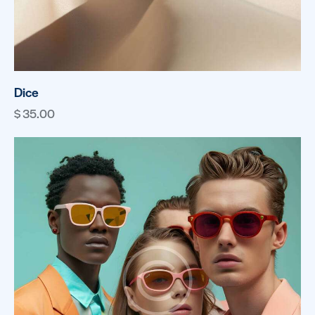
Dice
$
35.00