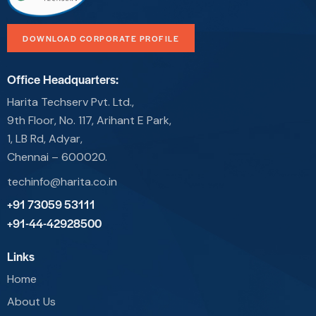
DOWNLOAD CORPORATE PROFILE
Office Headquarters:
Harita Techserv Pvt. Ltd.,
9th Floor, No. 117, Arihant E Park,
1, LB Rd, Adyar,
Chennai – 600020.
techinfo@harita.co.in
+91 73059 53111
+91-44-42928500
Links
Home
About Us