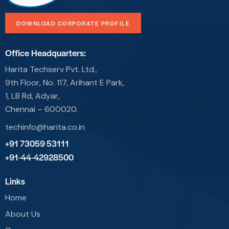
DOWNLOAD CORPORATE PROFILE
Office Headquarters:
Harita Techserv Pvt. Ltd.,
9th Floor, No. 117, Arihant E Park,
1, LB Rd, Adyar,
Chennai – 600020.
techinfo@harita.co.in
+91 73059 53111
+91-44-42928500
Links
Home
About Us