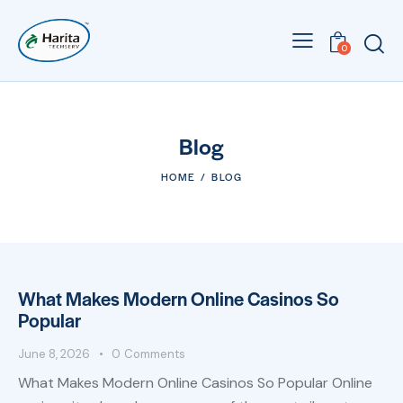
0
Blog
HOME
BLOG
What Makes Modern Online Casinos So
Popular
June 8, 2026
0
Comments
What Makes Modern Online Casinos So Popular Online