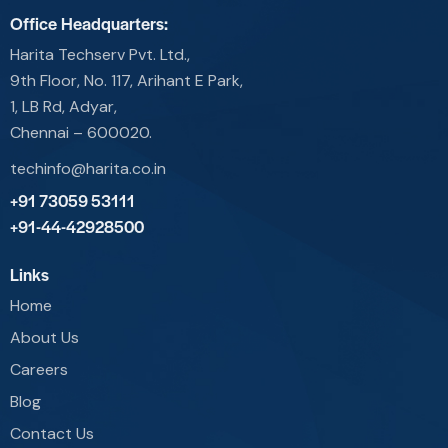
Office Headquarters:
Harita Techserv Pvt. Ltd.,
9th Floor, No. 117, Arihant E Park,
1, LB Rd, Adyar,
Chennai – 600020.
techinfo@harita.co.in
+91 73059 53111
+91-44-42928500
Links
Home
About Us
Careers
Blog
Contact Us