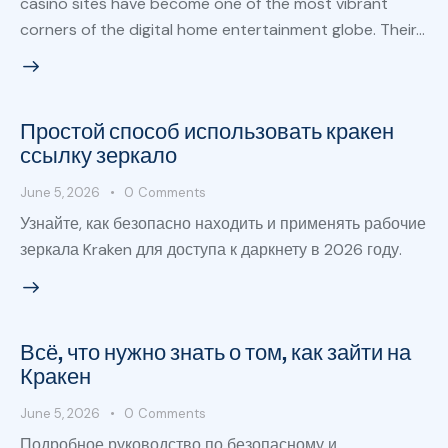
casino sites have become one of the most vibrant
corners of the digital home entertainment globe. Their…
Простой способ использовать кракен
ссылку зеркало
June 5, 2026
0
Comments
Узнайте, как безопасно находить и применять рабочие
зеркала Kraken для доступа к даркнету в 2026 году.
Всё, что нужно знать о том, как зайти на
Кракен
June 5, 2026
0
Comments
Подробное руководство по безопасному и